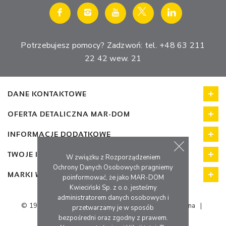
Potrzebujesz pomocy? Zadzwoń: tel. +48 63 211
22 42 wew. 21
DANE KONTAKTOWE
OFERTA DETALICZNA MAR-DOM
INFORMACJE DODATKOWE
TWOJE KONTO - SKLEP INTERNETOWY
W związku z Rozporządzeniem
Ochrony Danych Osobowych pragniemy
MARKI WŁASNE FIRMY MAR-DOM
poinformować, że jako MAR-DOM
Kwieciński Sp. z o.o. jesteśmy
administratorem danych osobowych i
© 1998 - 2026
MAR-DOM Konin - Podłogi Drzwi i Okna
|
przetwarzamy je w sposób
Wszystkie prawa zastrzeżone.
bezpośredni oraz zgodny z prawem.